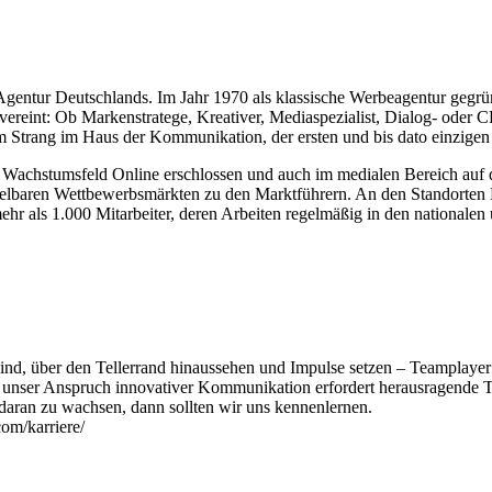
Agentur Deutschlands. Im Jahr 1970 als klassische Werbeagentur gegrün
ereint: Ob Markenstratege, Kreativer, Mediaspezialist, Dialog- oder 
em Strang im Haus der Kommunikation, der ersten und bis dato einzigen 
as Wachstumsfeld Online erschlossen und auch im medialen Bereich auf d
telbaren Wettbewerbsmärkten zu den Marktführern. An den Standorten 
r als 1.000 Mitarbeiter, deren Arbeiten regelmäßig in den nationalen
sind, über den Tellerrand hinaussehen und Impulse setzen – Teampla
unser Anspruch innovativer Kommunikation erfordert herausragende Ta
 daran zu wachsen, dann sollten wir uns kennenlernen.
om/karriere/