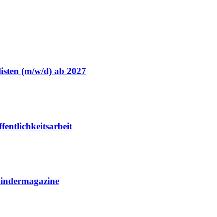
isten (m/w/d) ab 2027
entlichkeitsarbeit
Kindermagazine