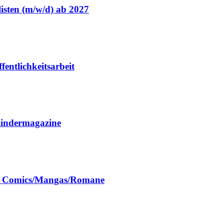
isten (m/w/d) ab 2027
entlichkeitsarbeit
Kindermagazine
ch Comics/Mangas/Romane