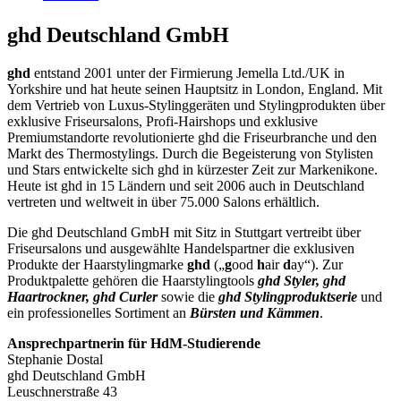
ghd Deutschland GmbH
ghd
entstand 2001 unter der Firmierung Jemella Ltd./UK in
Yorkshire und hat heute seinen Hauptsitz in London, England. Mit
dem Vertrieb von Luxus-Stylinggeräten und Stylingprodukten über
exklusive Friseursalons, Profi-Hairshops und exklusive
Premiumstandorte revolutionierte ghd die Friseurbranche und den
Markt des Thermostylings. Durch die Begeisterung von Stylisten
und Stars entwickelte sich ghd in kürzester Zeit zur Markenikone.
Heute ist ghd in 15 Ländern und seit 2006 auch in Deutschland
vertreten und weltweit in über 75.000 Salons erhältlich.
Die ghd Deutschland GmbH mit Sitz in Stuttgart vertreibt über
Friseursalons und ausgewählte Handelspartner die exklusiven
Produkte der Haarstylingmarke
ghd
(„
g
ood
h
air
d
ay“). Zur
Produktpalette gehören die Haarstylingtools
ghd Styler, ghd
Haartrockner, ghd Curler
sowie die
ghd
Stylingproduktserie
und
ein professionelles Sortiment an
Bürsten und Kämmen
.
Ansprechpartnerin für HdM-Studierende
Stephanie Dostal
ghd Deutschland GmbH
Leuschnerstraße 43